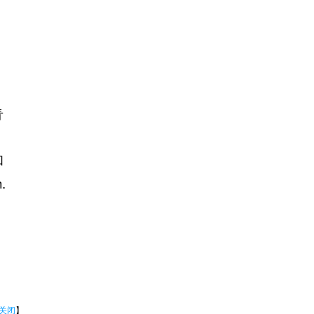
青
和
.
关闭
】