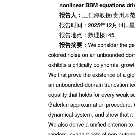
nonlinear BBM equations dri
报告人：
王仁海教授(贵州师范
报告时间：2025年12月14日星
报告地点：数理楼145
报告摘要：
We consider the ge
colored noise on an unbounded domai
exhibits a critically polynomial growt
We first prove the existence of a g
an unbounded-domain truncation te
equality that holds for every weak s
Galerkin approximation procedure.
dynamical system, and show that it
We also derive a unified criterion t
random invariant sets of non-auton