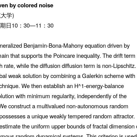
ven by colored noise
大学)
期日10：30—11：30
neralized Benjamin-Bona-Mahony equation driven by
n that supports the Poincare inequality. The drift term
h rate, while the diffusion diffusion term is non-Lipschitz.
lobal weak solution by combining a Galerkin scheme with
chnique. We then establish an H^1-energy-balance
olution with minimum regularity, independently of the
 We construct a multivalued non-autonomous random
 possesses a unique weakly tempered random attractor.
o estimate the uniform upper bounds of fractal dimension 
omous random dynamical systems. This criterion is used